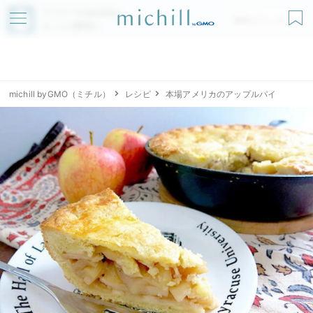
アプリでmichillが
無料ダウンロード
もっと便利に
michill byGMO（ミチル）
レシピ
本場アメリカのアップルパイ