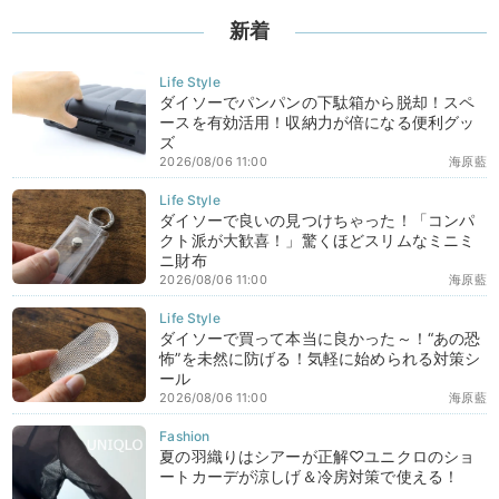
新着
ダイソーでパンパンの下駄箱から脱却！スペ
ースを有効活用！収納力が倍になる便利グッ
ズ
2026/08/06 11:00
海原藍
ダイソーで良いの見つけちゃった！「コンパ
クト派が大歓喜！」驚くほどスリムなミニミ
ニ財布
2026/08/06 11:00
海原藍
ダイソーで買って本当に良かった～！“あの恐
怖”を未然に防げる！気軽に始められる対策シ
ール
2026/08/06 11:00
海原藍
夏の羽織りはシアーが正解♡ユニクロのショ
ートカーデが涼しげ＆冷房対策で使える！