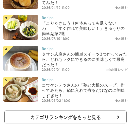
てみた！
2026/04/12 11:00
ゆきぼむ
「こりゃきゅうり何本あっても足りない
わ！」「すぐ作れて美味しい！」きゅうりの
簡単副菜2選
2026/07/19 11:00
ゆきぼむ
タサン志麻さんの簡単スイーツ3つ作ってみた
ら、どれもラクにできるのに美味しくて最高
だった！
2026/02/01 11:00
michill レシピ
コウケンテツさんの「鶏と大根のスープ」作
ってみたら、鍋に入れて煮るだけなのに美味
しすぎた！
2026/03/02 11:00
ゆきぼむ
カテゴリランキングをもっと見る