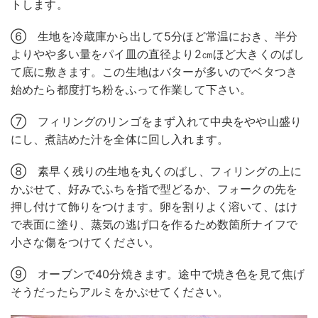
トします。
⑥ 生地を冷蔵庫から出して5分ほど常温におき、半分
よりやや多い量をパイ皿の直径より2㎝ほど大きくのばし
て底に敷きます。この生地はバターが多いのでベタつき
始めたら都度打ち粉をふって作業して下さい。
⑦ フィリングのリンゴをまず入れて中央をやや山盛り
にし、煮詰めた汁を全体に回し入れます。
⑧ 素早く残りの生地を丸くのばし、フィリングの上に
かぶせて、好みでふちを指で型どるか、フォークの先を
押し付けて飾りをつけます。卵を割りよく溶いて、はけ
で表面に塗り、蒸気の逃げ口を作るため数箇所ナイフで
小さな傷をつけてください。
⑨ オーブンで40分焼きます。途中で焼き色を見て焦げ
そうだったらアルミをかぶせてください。