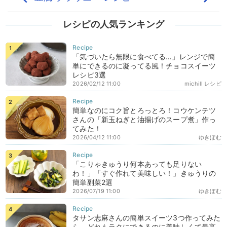
レシピの人気ランキング
「気づいたら無限に食べてる…」レンジで簡
単にできるのに凝ってる風！チョコスイーツ
レシピ3選
2026/02/12 11:00
michill レシピ
簡単なのにコク旨とろっとろ！コウケンテツ
さんの「新玉ねぎと油揚げのスープ煮」作っ
てみた！
2026/04/12 11:00
ゆきぼむ
「こりゃきゅうり何本あっても足りない
わ！」「すぐ作れて美味しい！」きゅうりの
簡単副菜2選
2026/07/19 11:00
ゆきぼむ
タサン志麻さんの簡単スイーツ3つ作ってみた
ら、どれもラクにできるのに美味しくて最高