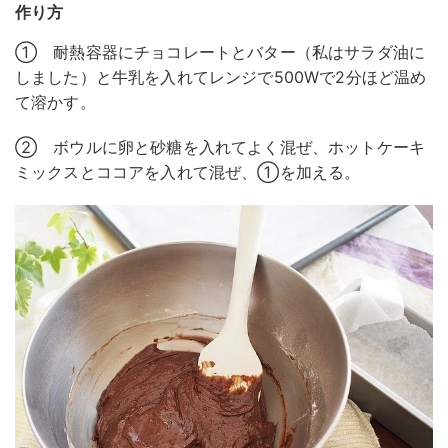
作り方
① 耐熱容器にチョコレートとバター（私はサラダ油に
しました）と牛乳を入れてレンジで500Wで2分ほど温め
て溶かす。
② ボウルに卵と砂糖を入れてよく混ぜ、ホットケーキ
ミックスとココアを入れて混ぜ、①を加える。