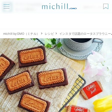
アプリでmichillが
無料ダウンロード
もっと便利に
michill byGMO（ミチル）
レシピ
インスタで話題のロータスブラウニー