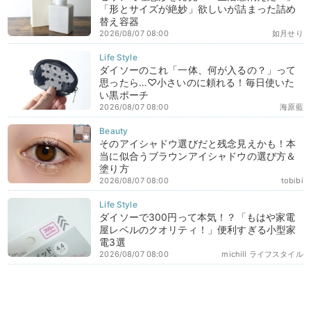
「形とサイズが絶妙」欲しいが詰まった詰め
替え容器
2026/08/07 08:00
如月せり
ダイソーのこれ「一体、何が入るの？」って
思ったら…♡小さいのに頼れる！毎日使いた
い黒ポーチ
2026/08/07 08:00
海原藍
そのアイシャドウ選びだと残念見えかも！本
当に似合うブラウンアイシャドウの選び方＆
塗り方
2026/08/07 08:00
tobibi
ダイソーで300円って本気！？「もはや家電
屋レベルのクオリティ！」便利すぎる小型家
電3選
2026/08/07 08:00
michill ライフスタイル