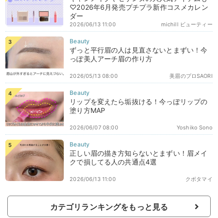
♡2026年6月発売プチプラ新作コスメカレン
ダー
2026/06/13 11:00
michill ビューティー
ずっと平行眉の人は見直さないとまずい！今
っぽ美人アーチ眉の作り方
2026/05/13 08:00
美眉のプロSAORI
リップを変えたら垢抜ける！今っぽリップの
塗り方MAP
2026/06/07 08:00
Yoshiko Sono
正しい眉の描き方知らないとまずい！眉メイ
クで損してる人の共通点4選
2026/06/13 11:00
クボタマイ
カテゴリランキングをもっと見る