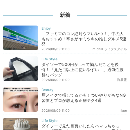
新着
「ファミマのコレ絶対ウマいやつ！」中の人
もおすすめ！辛さがヤミツキの推しグルメ5連
発
2026/08/09 11:00
michill ライフスタイル
ダイソーで500円か…って悩んだことを後
悔！「見た目以上に使いやすい！」通気性抜
群なバッグ
2026/08/09 11:00
海原藍
眉メイクで損してるかも！ついやりがちなNG
習慣とプロが教える正解テク4選
2026/08/09 11:00
Ikue
ダイソーで見た目買いしたらハマっちゃっ