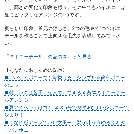
ー、高さの変化で印象も様々。その中でもハイポニーは
夏にピッタリなアレンジの1つです。
夏らしい印象、首元の涼しさ。2つの毛束で1つのポニー
テールを作ることで上向きな毛先を表現してみて下さ
い。
「＃ポニーテール」の記事をもっと見る
【あなたにおすすめの記事】
■パパッとポニーでも垢抜ける！シンプル＆簡単ポニー
のコツ
■難しいのは苦手！な人でもできる☆基本のポニーテー
ルアレンジ
■夏のイベントはゴム1本＆5分で簡単♪ちょい技ポニーで
決まり！
■こなれ感アップでいい女風モテ髪が叶う☆ゆるふわタ
イバンポニー