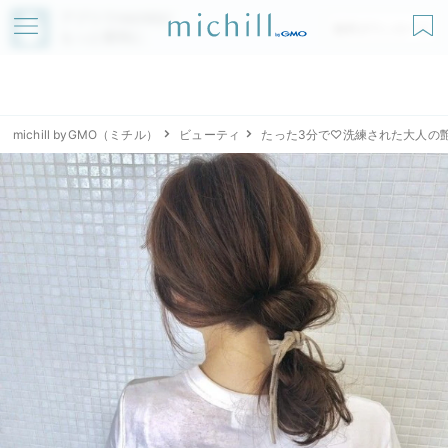
アプリでmichillが
無料ダウンロード
もっと便利に
michill byGMO（ミチル）
ビューティ
たった3分で♡洗練された大人の