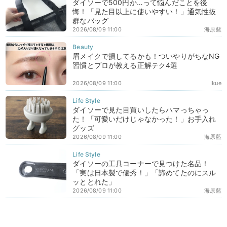
ダイソーで500円か…って悩んだことを後
悔！「見た目以上に使いやすい！」通気性抜
群なバッグ
2026/08/09 11:00
海原藍
眉メイクで損してるかも！ついやりがちなNG
習慣とプロが教える正解テク4選
2026/08/09 11:00
Ikue
ダイソーで見た目買いしたらハマっちゃっ
た！「可愛いだけじゃなかった！」お手入れ
グッズ
2026/08/09 11:00
海原藍
ダイソーの工具コーナーで見つけた名品！
「実は日本製で優秀！」「諦めてたのにスル
ッととれた」
2026/08/09 11:00
海原藍