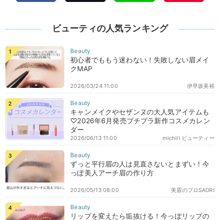
ビューティの人気ランキング
初心者でももう迷わない！失敗しない眉メイ
クMAP
2026/03/24 11:00
伊早坂美裕
キャンメイクやセザンヌの大人気アイテムも
♡2026年6月発売プチプラ新作コスメカレン
ダー
2026/06/13 11:00
michill ビューティー
ずっと平行眉の人は見直さないとまずい！今
っぽ美人アーチ眉の作り方
2026/05/13 08:00
美眉のプロSAORI
リップを変えたら垢抜ける！今っぽリップの