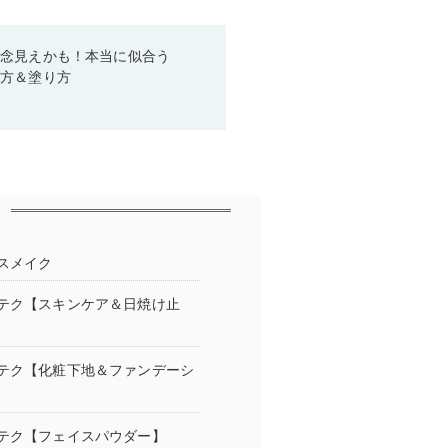
残念見えかも！本当に似合う
び方＆塗り方
スメイク
クテク【スキンケア＆日焼け止
クテク【化粧下地＆ファンデーシ
クテク【フェイスパウダー】