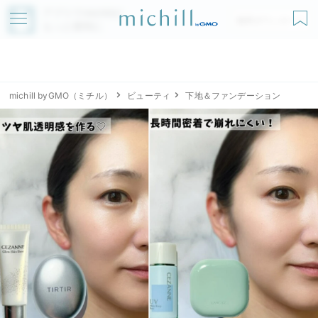
アプリでmichillが
無料ダウンロード
もっと便利に
michill byGMO（ミチル）
ビューティ
下地＆ファンデーション