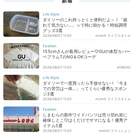
新着
ダイソーのこれ持っとくと便利だよ～！「疲
れて気力ない…」って時に助かる！時短調理
グッズ3選
2026/08/07 11:00
michill ライフスタイル
155cmさんが着用レビュー♡GUの体型カバー
ペプラムTのNG＆OKコーデ
2026/08/07 11:00
KOMUGI
ダイソーで一度買ったら手放せない！「今ま
での苦労は一体…」ってくらい優秀なスポン
ジ3選
2026/08/07 11:00
michill ライフスタイル
しまむらの新作ワイドパンツは売り切れ前に
確保しとこ♡はくだけでサマになる！優秀ア
イテム5選
2026/08/07 11:00
michill ファッション