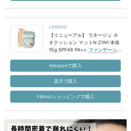
LANEIGE
【リニューアル】 ラネージュ ネ
オクッション マットN 21N1 本体
15g SPF46 PA++
ファンデーシ
ョン
クッションファンデ 韓国 コ
スメ
Amazonで購入
楽天で購入
Yahoo!ショッピングで購入