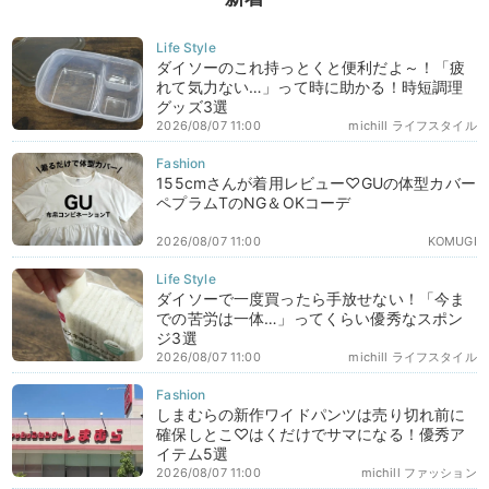
ダイソーのこれ持っとくと便利だよ～！「疲
れて気力ない…」って時に助かる！時短調理
グッズ3選
2026/08/07 11:00
michill ライフスタイル
155cmさんが着用レビュー♡GUの体型カバー
ペプラムTのNG＆OKコーデ
2026/08/07 11:00
KOMUGI
ダイソーで一度買ったら手放せない！「今ま
での苦労は一体…」ってくらい優秀なスポン
ジ3選
2026/08/07 11:00
michill ライフスタイル
しまむらの新作ワイドパンツは売り切れ前に
確保しとこ♡はくだけでサマになる！優秀ア
イテム5選
2026/08/07 11:00
michill ファッション