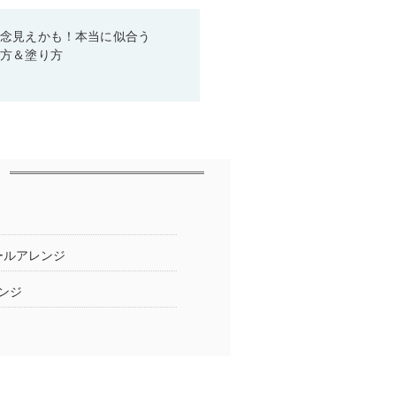
残念見えかも！本当に似合う
び方＆塗り方
ールアレンジ
ンジ