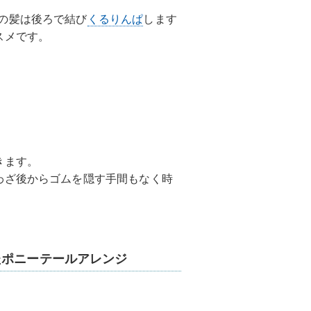
の髪は後ろで結び
くるりんぱ
します
スメです。
きます。
わざ後からゴムを隠す手間もなく時
たポニーテールアレンジ