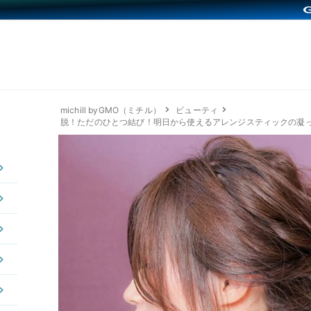
michill byGMO（ミチル）
ビューティ
脱！ただのひとつ結び！明日から使えるアレンジスティックの凝