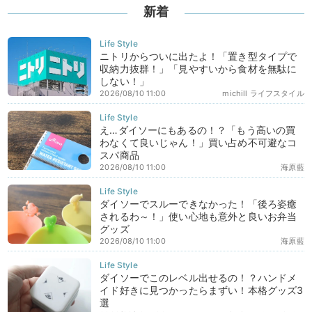
新着
ニトリからついに出たよ！「置き型タイプで
収納力抜群！」「見やすいから食材を無駄に
しない！」
2026/08/10 11:00
michill ライフスタイル
え…ダイソーにもあるの！？「もう高いの買
わなくて良いじゃん！」買い占め不可避なコ
スパ商品
2026/08/10 11:00
海原藍
ダイソーでスルーできなかった！「後ろ姿癒
されるわ～！」使い心地も意外と良いお弁当
グッズ
2026/08/10 11:00
海原藍
ダイソーでこのレベル出せるの！？ハンドメ
イド好きに見つかったらまずい！本格グッズ3
選