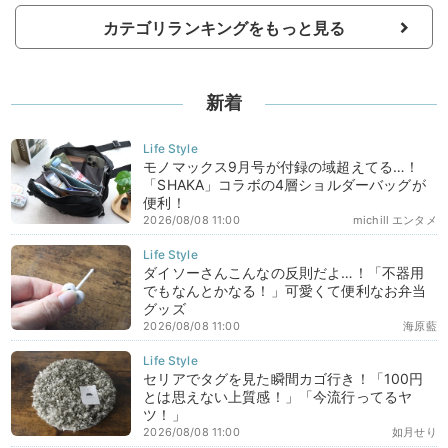
カテゴリランキングをもっと見る
新着
モノマックス9月号が付録の域超えてる…！
「SHAKA」コラボの4層ショルダーバッグが
便利！
2026/08/08 11:00
michill エンタメ
ダイソーさんこんなの反則だよ…！「不器用
でもなんとかなる！」可愛くて便利なお弁当
グッズ
2026/08/08 11:00
海原藍
セリアでタグを見た瞬間カゴ行き！「100円
とは思えない上質感！」「今流行ってるヤ
ツ！」
2026/08/08 11:00
如月せり