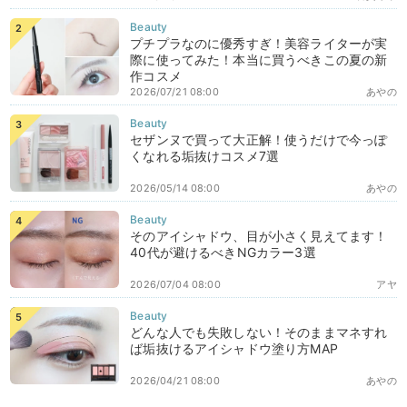
プチプラなのに優秀すぎ！美容ライターが実
際に使ってみた！本当に買うべきこの夏の新
作コスメ
2026/07/21 08:00
あやの
セザンヌで買って大正解！使うだけで今っぽ
くなれる垢抜けコスメ7選
2026/05/14 08:00
あやの
そのアイシャドウ、目が小さく見えてます！
40代が避けるべきNGカラー3選
2026/07/04 08:00
アヤ
どんな人でも失敗しない！そのままマネすれ
ば垢抜けるアイシャドウ塗り方MAP
2026/04/21 08:00
あやの