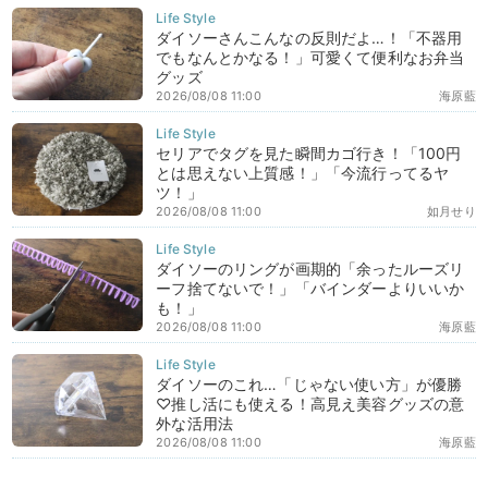
ダイソーさんこんなの反則だよ…！「不器用
でもなんとかなる！」可愛くて便利なお弁当
グッズ
2026/08/08 11:00
海原藍
セリアでタグを見た瞬間カゴ行き！「100円
とは思えない上質感！」「今流行ってるヤ
ツ！」
2026/08/08 11:00
如月せり
ダイソーのリングが画期的「余ったルーズリ
ーフ捨てないで！」「バインダーよりいいか
も！」
2026/08/08 11:00
海原藍
ダイソーのこれ…「じゃない使い方」が優勝
♡推し活にも使える！高見え美容グッズの意
外な活用法
2026/08/08 11:00
海原藍