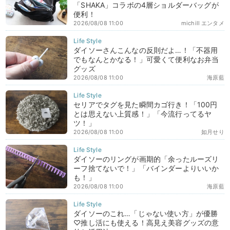
「SHAKA」コラボの4層ショルダーバッグが
便利！
2026/08/08 11:00
michill エンタメ
ダイソーさんこんなの反則だよ…！「不器用
でもなんとかなる！」可愛くて便利なお弁当
グッズ
2026/08/08 11:00
海原藍
セリアでタグを見た瞬間カゴ行き！「100円
とは思えない上質感！」「今流行ってるヤ
ツ！」
2026/08/08 11:00
如月せり
ダイソーのリングが画期的「余ったルーズリ
ーフ捨てないで！」「バインダーよりいいか
も！」
2026/08/08 11:00
海原藍
ダイソーのこれ…「じゃない使い方」が優勝
♡推し活にも使える！高見え美容グッズの意