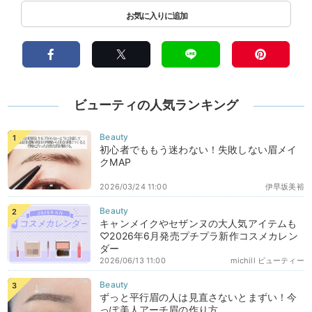
ビューティの人気ランキング
初心者でももう迷わない！失敗しない眉メイ
クMAP
2026/03/24 11:00
伊早坂美裕
キャンメイクやセザンヌの大人気アイテムも
♡2026年6月発売プチプラ新作コスメカレン
ダー
2026/06/13 11:00
michill ビューティー
ずっと平行眉の人は見直さないとまずい！今
っぽ美人アーチ眉の作り方