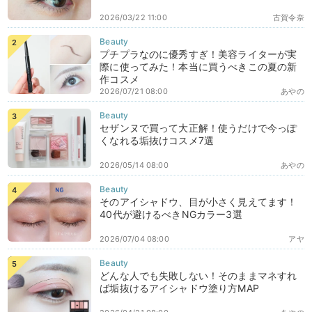
2026/03/22 11:00
古賀令奈
プチプラなのに優秀すぎ！美容ライターが実
際に使ってみた！本当に買うべきこの夏の新
作コスメ
2026/07/21 08:00
あやの
セザンヌで買って大正解！使うだけで今っぽ
くなれる垢抜けコスメ7選
2026/05/14 08:00
あやの
そのアイシャドウ、目が小さく見えてます！
40代が避けるべきNGカラー3選
2026/07/04 08:00
アヤ
どんな人でも失敗しない！そのままマネすれ
ば垢抜けるアイシャドウ塗り方MAP