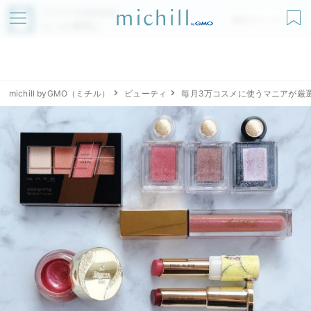
アプリでmichillが
無料ダウンロード
もっと便利に
michill byGMO（ミチル）
ビューティ
毎月3万コスメに使うマニアが厳