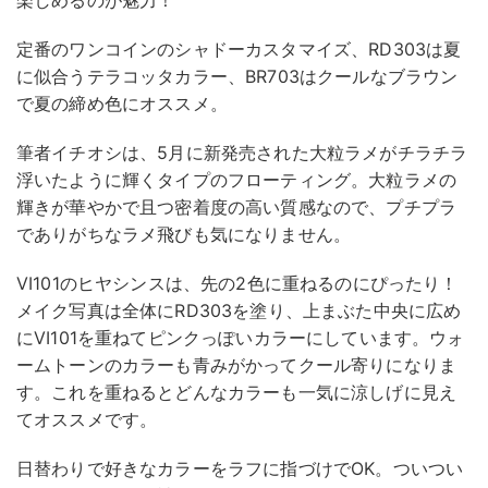
楽しめるのが魅力！
定番のワンコインのシャドーカスタマイズ、RD303は夏
に似合うテラコッタカラー、BR703はクールなブラウン
で夏の締め色にオススメ。
筆者イチオシは、5月に新発売された大粒ラメがチラチラ
浮いたように輝くタイプのフローティング。大粒ラメの
輝きが華やかで且つ密着度の高い質感なので、プチプラ
でありがちなラメ飛びも気になりません。
VI101のヒヤシンスは、先の2色に重ねるのにぴったり！
メイク写真は全体にRD303を塗り、上まぶた中央に広め
にVI101を重ねてピンクっぽいカラーにしています。ウォ
ームトーンのカラーも青みがかってクール寄りになりま
す。これを重ねるとどんなカラーも一気に涼しげに見え
てオススメです。
日替わりで好きなカラーをラフに指づけでOK。ついつい