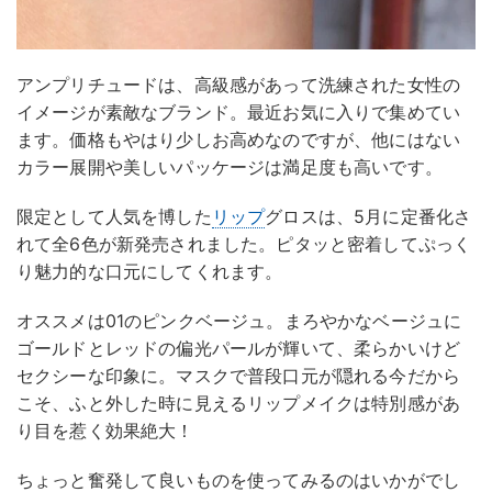
アンプリチュードは、高級感があって洗練された女性の
イメージが素敵なブランド。最近お気に入りで集めてい
ます。価格もやはり少しお高めなのですが、他にはない
カラー展開や美しいパッケージは満足度も高いです。
限定として人気を博した
リップ
グロスは、5月に定番化さ
れて全6色が新発売されました。ピタッと密着してぷっく
り魅力的な口元にしてくれます。
オススメは01のピンクベージュ。まろやかなベージュに
ゴールドとレッドの偏光パールが輝いて、柔らかいけど
セクシーな印象に。マスクで普段口元が隠れる今だから
こそ、ふと外した時に見えるリップメイクは特別感があ
り目を惹く効果絶大！
ちょっと奮発して良いものを使ってみるのはいかがでし