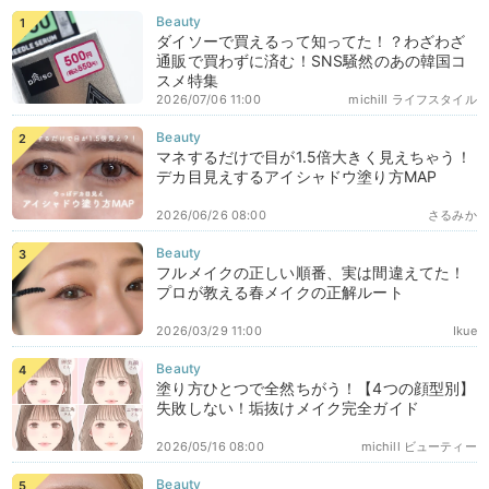
ダイソーで買えるって知ってた！？わざわざ
通販で買わずに済む！SNS騒然のあの韓国コ
スメ特集
2026/07/06 11:00
michill ライフスタイル
マネするだけで目が1.5倍大きく見えちゃう！
デカ目見えするアイシャドウ塗り方MAP
2026/06/26 08:00
さるみか
フルメイクの正しい順番、実は間違えてた！
プロが教える春メイクの正解ルート
2026/03/29 11:00
Ikue
塗り方ひとつで全然ちがう！【4つの顔型別】
失敗しない！垢抜けメイク完全ガイド
2026/05/16 08:00
michill ビューティー