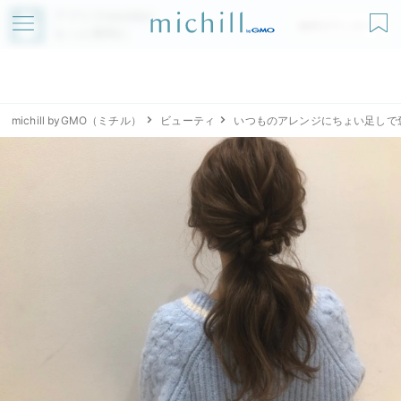
アプリでmichillが
無料ダウンロード
もっと便利に
michill byGMO（ミチル）
ビューティ
いつものアレンジにちょい足しで