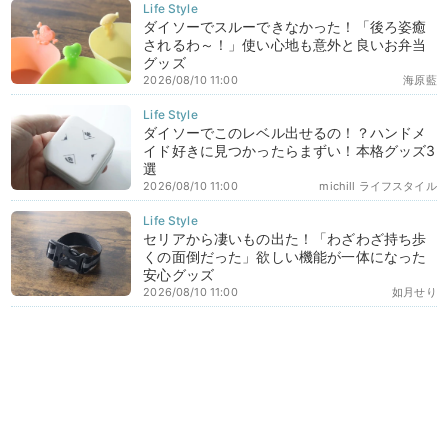
ダイソーでスルーできなかった！「後ろ姿癒
されるわ～！」使い心地も意外と良いお弁当
グッズ
2026/08/10 11:00
海原藍
ダイソーでこのレベル出せるの！？ハンドメ
イド好きに見つかったらまずい！本格グッズ3
選
2026/08/10 11:00
michill ライフスタイル
セリアから凄いもの出た！「わざわざ持ち歩
くの面倒だった」欲しい機能が一体になった
安心グッズ
2026/08/10 11:00
如月せり