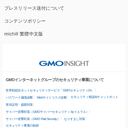
プレスリリース送付について
コンテンツポリシー
michill 繁體中文版
GMOインターネットグループのセキュリティ事業について
世界初総合ネットセキュリティサービス「GMOセキュリティ24」
セキュリティ相談AIチャットボット
パスワード漏洩診断
Webサイトリスク診断
実在証明・盗聴対策
サイバー攻撃対策（GMOサイバーセキュリティ byイエラエ）
サイバー攻撃対策（GMO Flatt Security）
なりすまし対策
セキュリティ事業の軌跡