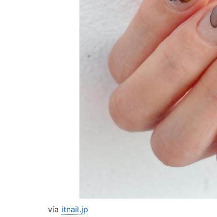
via
itnail.jp