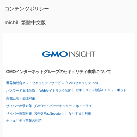
コンテンツポリシー
michill 繁體中文版
GMOインターネットグループのセキュリティ事業について
世界初総合ネットセキュリティサービス「GMOセキュリティ24」
セキュリティ相談AIチャットボット
パスワード漏洩診断
Webサイトリスク診断
実在証明・盗聴対策
サイバー攻撃対策（GMOサイバーセキュリティ byイエラエ）
サイバー攻撃対策（GMO Flatt Security）
なりすまし対策
セキュリティ事業の軌跡