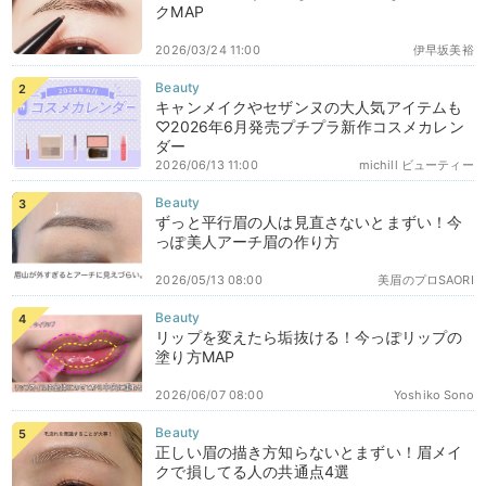
クMAP
2026/03/24 11:00
伊早坂美裕
キャンメイクやセザンヌの大人気アイテムも
♡2026年6月発売プチプラ新作コスメカレン
ダー
2026/06/13 11:00
michill ビューティー
ずっと平行眉の人は見直さないとまずい！今
っぽ美人アーチ眉の作り方
2026/05/13 08:00
美眉のプロSAORI
リップを変えたら垢抜ける！今っぽリップの
塗り方MAP
2026/06/07 08:00
Yoshiko Sono
正しい眉の描き方知らないとまずい！眉メイ
クで損してる人の共通点4選