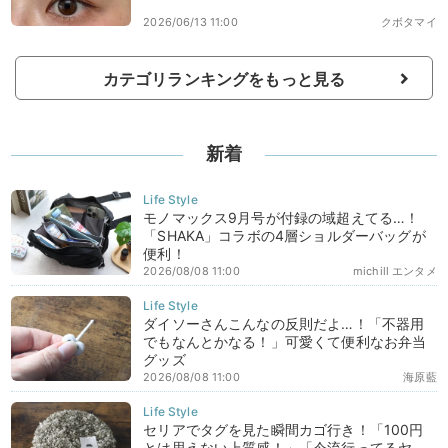
2026/06/13 11:00
クボタマイ
カテゴリランキングをもっと見る
新着
モノマックス9月号が付録の域超えてる…！
「SHAKA」コラボの4層ショルダーバッグが
便利！
2026/08/08 11:00
michill エンタメ
ダイソーさんこんなの反則だよ…！「不器用
でもなんとかなる！」可愛くて便利なお弁当
グッズ
2026/08/08 11:00
海原藍
セリアでタグを見た瞬間カゴ行き！「100円
とは思えない上質感！」「今流行ってるヤ