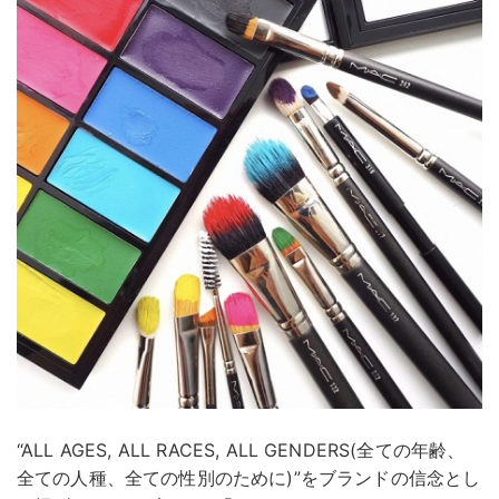
“ALL AGES, ALL RACES, ALL GENDERS(全ての年齢、
全ての人種、全ての性別のために)”をブランドの信念とし