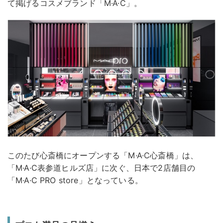
て掲げるコスメブランド「M·A·C」。
このたび心斎橋にオープンする「M·A·C心斎橋」は、
「M·A·C表参道ヒルズ店」に次ぐ、日本で2店舗目の
「M·A·C PRO store」となっている。