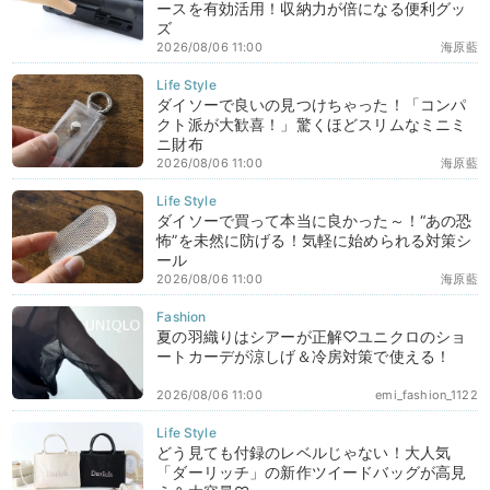
ースを有効活用！収納力が倍になる便利グッ
ズ
2026/08/06 11:00
海原藍
ダイソーで良いの見つけちゃった！「コンパ
クト派が大歓喜！」驚くほどスリムなミニミ
ニ財布
2026/08/06 11:00
海原藍
ダイソーで買って本当に良かった～！“あの恐
怖”を未然に防げる！気軽に始められる対策シ
ール
2026/08/06 11:00
海原藍
夏の羽織りはシアーが正解♡ユニクロのショ
ートカーデが涼しげ＆冷房対策で使える！
2026/08/06 11:00
emi_fashion_1122
どう見ても付録のレベルじゃない！大人気
「ダーリッチ」の新作ツイードバッグが高見