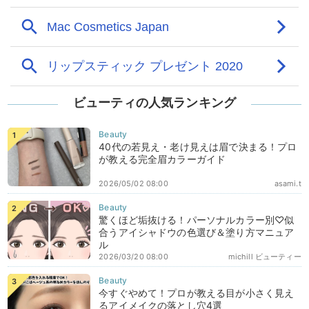
ビューティの人気ランキング
40代の若見え・老け見えは眉で決まる！プロ
が教える完全眉カラーガイド
2026/05/02 08:00
asami.t
驚くほど垢抜ける！パーソナルカラー別♡似
合うアイシャドウの色選び＆塗り方マニュア
ル
2026/03/20 08:00
michill ビューティー
今すぐやめて！プロが教える目が小さく見え
るアイメイクの落とし穴4選