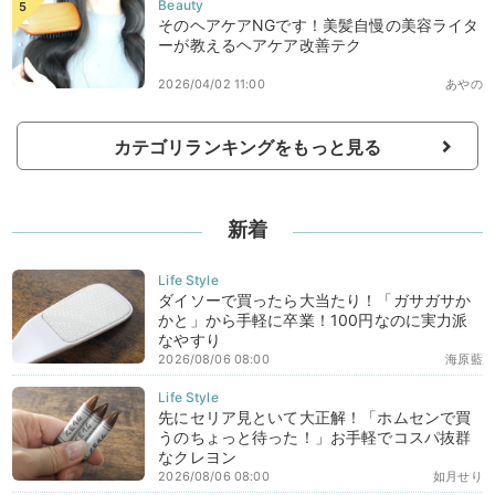
そのヘアケアNGです！美髪自慢の美容ライタ
ーが教えるヘアケア改善テク
2026/04/02 11:00
あやの
カテゴリランキングをもっと見る
新着
ダイソーで買ったら大当たり！「ガサガサか
かと」から手軽に卒業！100円なのに実力派
なやすり
2026/08/06 08:00
海原藍
先にセリア見といて大正解！「ホムセンで買
うのちょっと待った！」お手軽でコスパ抜群
なクレヨン
2026/08/06 08:00
如月せり