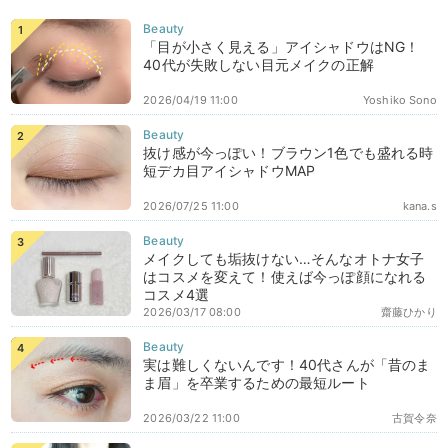
「目が小さく見える」アイシャドウはNG！
40代が失敗しない目元メイクの正解
2026/04/19 11:00
Yoshiko Sono
抜け感が今っぽい！ブラウン1色でも盛れる時
短デカ目アイシャドウMAP
2026/07/25 11:00
kana.s
メイクしても垢抜けない…そんなオトナ女子
はコスメを変えて！使えば今っぽ顔になれる
コスメ4選
2026/03/17 08:00
齋藤ひかり
実は難しくないんです！40代さんが「昔のま
ま眉」を卒業するための最短ルート
2026/03/22 11:00
古賀令奈