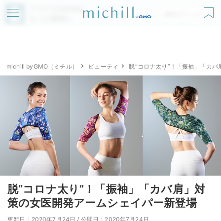
アプリでmichillが
無料ダウンロード
もっと便利に
michill byGMO（ミチル）
ビューティ
脱“コロナ太り”！「振袖」「カ
脱“コロナ太り”！「振袖」「カバ肩」対
策の女医開発アームシェイパー新登場
更新日：2020年7月24日
/
公開日：2020年7月24日