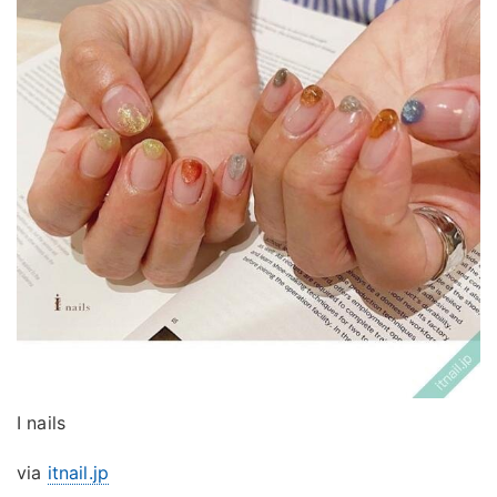
I nails
via
itnail.jp