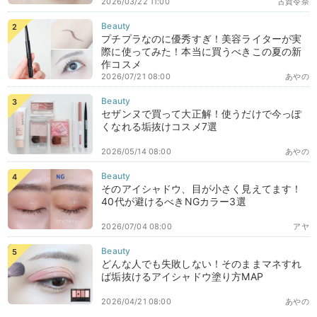
2026/03/22 11:00
古賀令奈
プチプラなのに優秀すぎ！美容ライターが実
際に使ってみた！本当に買うべきこの夏の新
作コスメ
2026/07/21 08:00
あやの
セザンヌで買って大正解！使うだけで今っぽ
くなれる垢抜けコスメ7選
2026/05/14 08:00
あやの
そのアイシャドウ、目が小さく見えてます！
40代が避けるべきNGカラー3選
2026/07/04 08:00
アヤ
どんな人でも失敗しない！そのままマネすれ
ば垢抜けるアイシャドウ塗り方MAP
2026/04/21 08:00
あやの