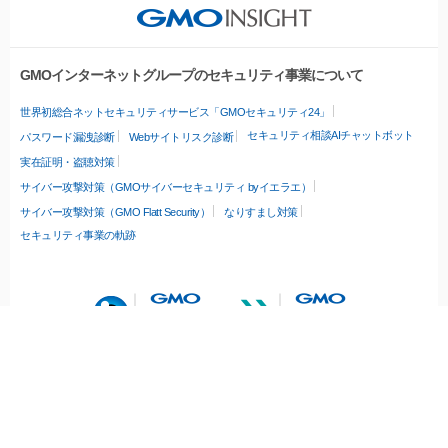
GMOインターネットグループのセキュリティ事業について
世界初総合ネットセキュリティサービス「GMOセキュリティ24」
セキュリティ相談AIチャットボット
パスワード漏洩診断
Webサイトリスク診断
実在証明・盗聴対策
サイバー攻撃対策（GMOサイバーセキュリティ byイエラエ）
サイバー攻撃対策（GMO Flatt Security）
なりすまし対策
セキュリティ事業の軌跡