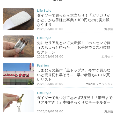
ダイソーで買ったら大当たり！「ガサガサか
かと」から手軽に卒業！100円なのに実力派
なやすり
2026/08/06 08:00
海原藍
先にセリア見といて大正解！「ホムセンで買
うのちょっと待った！」お手軽でコスパ抜群
なクレヨン
2026/08/06 08:00
如月せり
しまむらの新作「黒トップス」今すぐ買わな
いと売り切れ早そう…！早い者勝ちのコレ買
いリスト
2026/08/06 08:00
michill ファッション
ダイソーで見つけて思わず2度見！「細部まで
リアルすぎ！」本物そっくりなキーホルダー
2026/08/06 08:00
海原藍