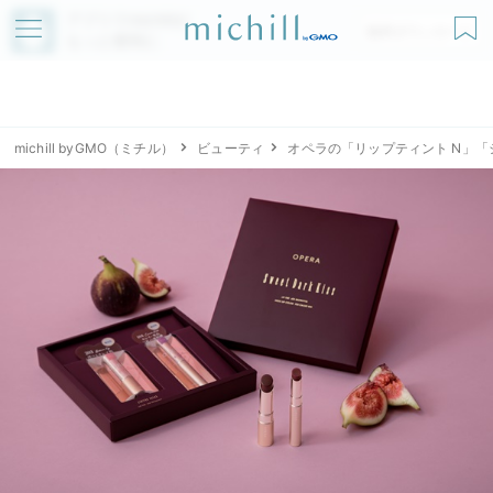
アプリでmichillが
無料ダウンロード
もっと便利に
michill byGMO（ミチル）
ビューティ
オペラの「リップティント N」「