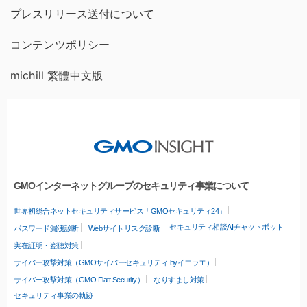
プレスリリース送付について
コンテンツポリシー
michill 繁體中文版
GMOインターネットグループのセキュリティ事業について
世界初総合ネットセキュリティサービス「GMOセキュリティ24」
セキュリティ相談AIチャットボット
パスワード漏洩診断
Webサイトリスク診断
実在証明・盗聴対策
サイバー攻撃対策（GMOサイバーセキュリティ byイエラエ）
サイバー攻撃対策（GMO Flatt Security）
なりすまし対策
セキュリティ事業の軌跡