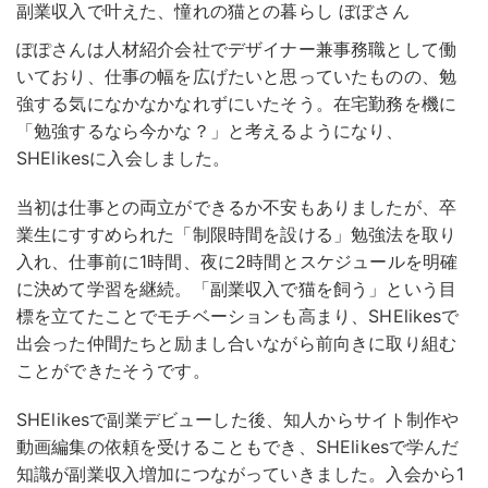
副業収入で叶えた、憧れの猫との暮らし ぼぼさん
ぽぽさんは人材紹介会社でデザイナー兼事務職として働
いており、仕事の幅を広げたいと思っていたものの、勉
強する気になかなかなれずにいたそう。
在宅勤務を機に
「勉強するなら今かな？」と考えるようになり、
SHElikesに入会しました。
当初は仕事との両立ができるか不安もありましたが、卒
業生にすすめられた「制限時間を設ける」勉強法を取り
入れ、仕事前に1時間、夜に2時間とスケジュールを明確
に決めて学習を継続。「副業収入で猫を飼う」という目
標を立てたことでモチベーションも高まり、SHElikesで
出会った仲間たちと励まし合いながら前向きに取り組む
ことができたそうです。
SHElikesで副業デビューした後、知人からサイト制作や
動画編集の依頼を受けることもでき、SHElikesで学んだ
知識が副業収入増加につながっていきました。入会から1