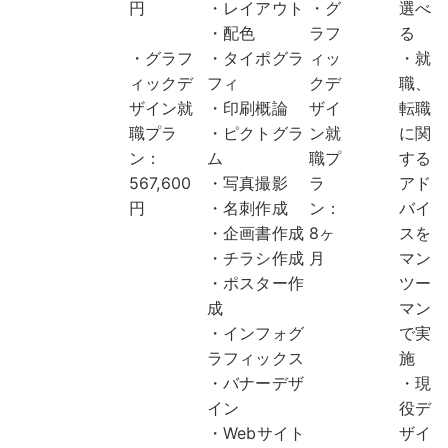
円
・レイアウト
・グ
選べ
・配色
ラフ
る
・グラフ
・タイポグラ
ィッ
・就
ィックデ
フィ
クデ
職、
ザイン就
・印刷概論
ザイ
転職
職プラ
・ピクトグラ
ン就
に関
ン：
ム
職プ
する
567,600
・写真撮影
ラ
アド
円
・名刺作成
ン：
バイ
・企画書作成
8ヶ
スを
・チラシ作成
月
マン
・ポスター作
ツー
成
マン
・インフォグ
で実
ラフィックス
施
・バナーデザ
・現
イン
役デ
・Webサイト
ザイ