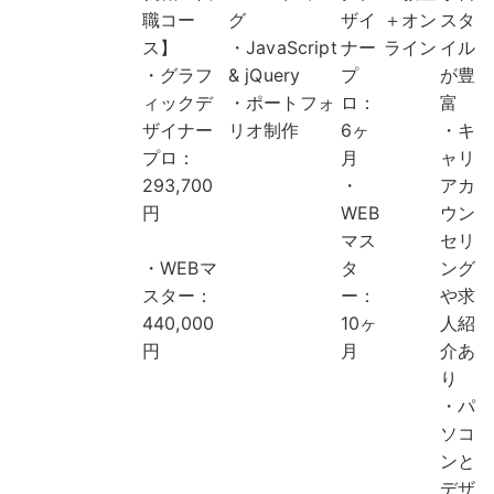
職コー
グ
ザイ
＋オン
スタ
ス】
・JavaScript
ナー
ライン
イル
・グラフ
& jQuery
プ
が豊
ィックデ
・ポートフォ
ロ：
富
ザイナー
リオ制作
6ヶ
・キ
プロ：
月
ャリ
293,700
・
アカ
円
WEB
ウン
マス
セリ
・WEBマ
タ
ング
スター：
ー：
や求
440,000
10ヶ
人紹
円
月
介あ
り
・パ
ソコ
ンと
デザ