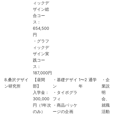
ィックデ
ザイン総
合コー
ス：
654,500
円
・グラフ
ィックデ
ザイン実
践コー
ス：
187,000円
8.桑沢デザイ
【昼間
・基礎デザイ
1〜2
通学
・企
ン研究所
部】
ン
年
業説
入学金：
・タイポグラ
明
300,000
フィ
会、
円（1年次
・商品パッケ
就職
のみ）
ージの企画
活動