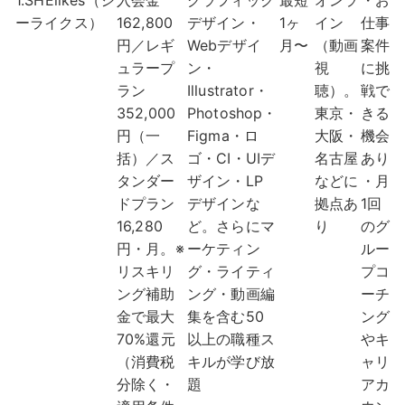
1.SHElikes（シ
入会金
グラフィック
最短
オンラ
・お
ーライクス）
162,800
デザイン・
1ヶ
イン
仕事
円／レギ
Webデザイ
月〜
（動画
案件
ュラープ
ン・
視
に挑
ラン
Illustrator・
聴）。
戦で
352,000
Photoshop・
東京・
きる
円（一
Figma・ロ
大阪・
機会
括）／ス
ゴ・CI・UIデ
名古屋
あり
タンダー
ザイン・LP
などに
・月
ドプラン
デザインな
拠点あ
1回
16,280
ど。さらにマ
り
のグ
円・月。※
ーケティン
ルー
リスキリ
グ・ライティ
プコ
ング補助
ング・動画編
ーチ
金で最大
集を含む50
ング
70%還元
以上の職種ス
やキ
（消費税
キルが学び放
ャリ
分除く・
題
アカ