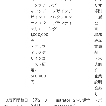
・グラフ
ング
リオ
ィックデ
・デザインデ
添削
ザインコ
ィレクション
・履
ース（12
・ブランディ
歴
ヶ月）：
ング
書、
1,000,000
職務
円
経歴
・グラフ
書添
ィックデ
削
ザインコ
・求
ース（応
人紹
用）：
介、
600,000
企業
円
説明
会あ
り
10.専門学校日
【昼2、3
・Illustrator
2〜3
通学
・ポ