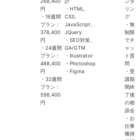
268,400
計
ンタ
円
・HTML、
リン
・16週間
CSS、
グ
プラン：
JavaScript、
・無
378,400
JQuery
制限
円
・SEO対策、
でチ
・24週間
GA/GTM
ャッ
プラン：
・Illustrator
ト質
488,400
・Photoshop
問
円
・Figma
・受
・32週間
講期
プラン：
間終
598,400
了後
円
の相
談会
・お
仕事
獲得