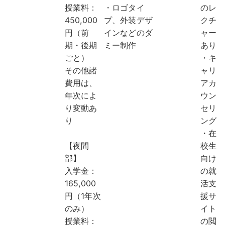
授業料：
・ロゴタイ
のレ
450,000
プ、外装デザ
クチ
円（前
インなどのダ
ャー
期・後期
ミー制作
あり
ごと）
・キ
その他諸
ャリ
費用は、
アカ
年次によ
ウン
り変動あ
セリ
り
ング
・在
【夜間
校生
部】
向け
入学金：
の就
165,000
活支
円（1年次
援サ
のみ）
イト
授業料：
の閲