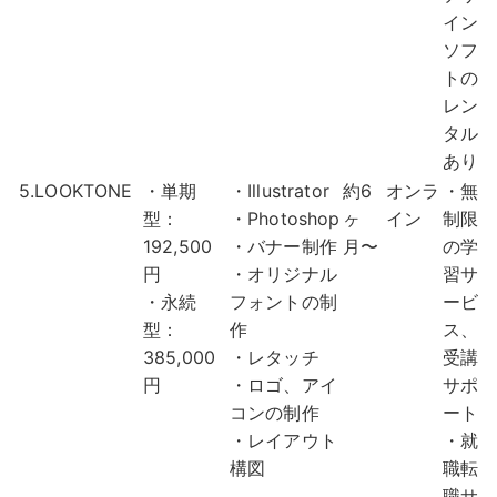
イン
ソフ
トの
レン
タル
あり
5.LOOKTONE
・単期
・Illustrator
約6
オンラ
・無
型：
・Photoshop
ヶ
イン
制限
192,500
・バナー制作
月〜
の学
円
・オリジナル
習サ
・永続
フォントの制
ービ
型：
作
ス、
385,000
・レタッチ
受講
円
・ロゴ、アイ
サポ
コンの制作
ート
・レイアウト
・就
構図
職転
職サ