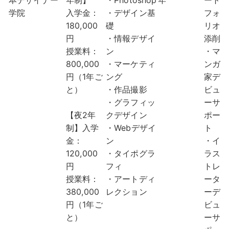
本デザイナー
年制】
・Photoshop
年
ート
学院
入学金：
・デザイン基
フォ
180,000
礎
リオ
円
・情報デザイ
添削
授業料：
ン
・マ
800,000
・マーケティ
ンガ
円（1年ご
ング
家デ
と）
・作品撮影
ビュ
・グラフィッ
ーサ
【夜2年
クデザイン
ポー
制】入学
・Webデザイ
ト
金：
ン
・イ
120,000
・タイポグラ
ラス
円
フィ
トレ
授業料：
・アートディ
ータ
380,000
レクション
ーデ
円（1年ご
ビュ
と）
ーサ