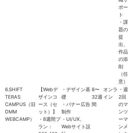
ポー
ト
・課
題の
提
出、
作品
の添
削
（任
意）
6.SHIFT
【Webデ
・デザイン基
8〜
オンラ
・週
TERAS
ザインコ
礎
32週
イン
2回
CAMPUS（旧
ース（セ
・バナー広告
間
のマ
DMM
ット）】
制作
ンツ
WEBCAMP）
・8週間プ
・UI/UX、
ーマ
ラン：
Webサイト設
ンメ