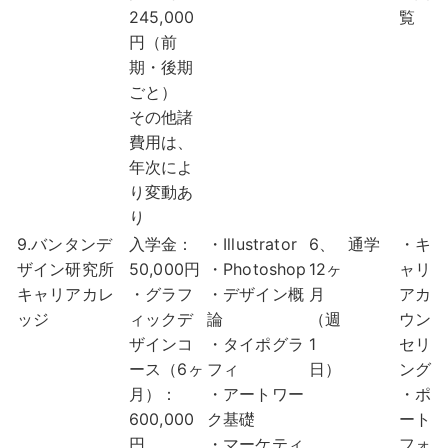
245,000
覧
円（前
期・後期
ごと）
その他諸
費用は、
年次によ
り変動あ
り
9.バンタンデ
入学金：
・Illustrator
6、
通学
・キ
ザイン研究所
50,000円
・Photoshop
12ヶ
ャリ
キャリアカレ
・グラフ
・デザイン概
月
アカ
ッジ
ィックデ
論
（週
ウン
ザインコ
・タイポグラ
1
セリ
ース（6ヶ
フィ
日）
ング
月）：
・アートワー
・ポ
600,000
ク基礎
ート
円
・マーケティ
フォ