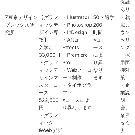
保証
あり
7.東京デザイン
【グラフ
・Illustrator
50〜
通学
・就
プレックス研
ィックデ
・Photoshop
200
職カ
究所
ザイン専
・InDesign
時間
ウン
攻】
・After
※コ
セリ
入学金：
Effects
ース
ング
33,000円
・Premiere
によ
・採
・グラフ
Pro
り異
用面
ィックデ
・Webノーコ
なり
接対
ザインマ
ード制作
ます
策
スターコ
・タイポグラ
・企
ース：
フィ
業説
522,500
※コースによ
明
円
り異なります
会、
・グラフ
業界
ィック
セミ
&Webデザ
ナー