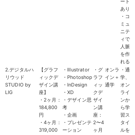
ート
あり
・コ
ミュ
ニテ
ィで
人脈
を作
れる
2.デジタルハ
【グラフ
・Illustrator
・グ
オンラ
・通
リウッド
ィックデ
・Photoshop
ラフ
イン＋
学、
STUDIO by
ザイン講
・InDesign
ィッ
通学
オン
LIG
座】
・XD
クデ
ライ
・2ヶ月：
・デザイン思
ザイ
ンか
184,800
考
ン講
ら学
円
・企画
座：
習ス
・4ヶ月：
・プレゼンテ
2〜4
タイ
319,000
ーション
ヶ月
ルを