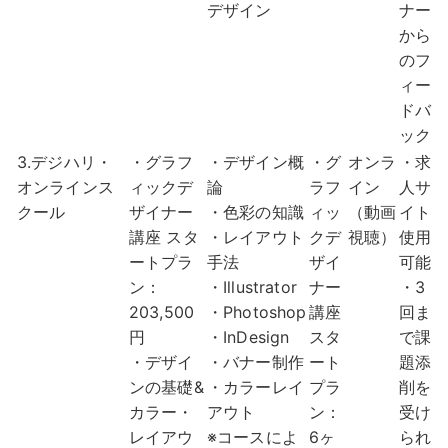
デザイン
ナー
から
のフ
ィー
ドバ
ック
3.デジハリ・
・グラフ
・デザイン概
・グ
オンラ
・求
オンラインス
ィックデ
論
ラフ
イン
人サ
クール
ザイナー
・色彩の知識
ィッ
（動画
イト
講座 スタ
・レイアウト
クデ
視聴）
使用
ートプラ
手法
ザイ
可能
ン：
・Illustrator
ナー
・3
203,500
・Photoshop
講座
回ま
円
・InDesign
スタ
で課
・デザイ
・バナー制作
ート
題添
ンの基礎&
・カラーレイ
プラ
削を
カラー・
アウト
ン：
受け
レイアウ
※コースによ
6ヶ
られ