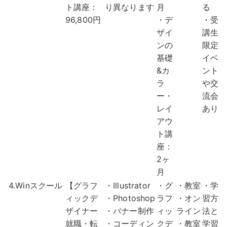
ト講座：
り異なります
月
る
96,800円
・デ
・受
ザイ
講生
ンの
限定
基礎
イベ
&カ
ント
ラ
や交
ー・
流会
レイ
あり
アウ
ト講
座：
2ヶ
月
4.Winスクール
【グラフ
・Illustrator
・グ
・教室
・学
ィックデ
・Photoshop
ラフ
・オン
習方
ザイナー
・バナー制作
ィッ
ライン
法と
就職・転
・コーディン
クデ
・教室
学習