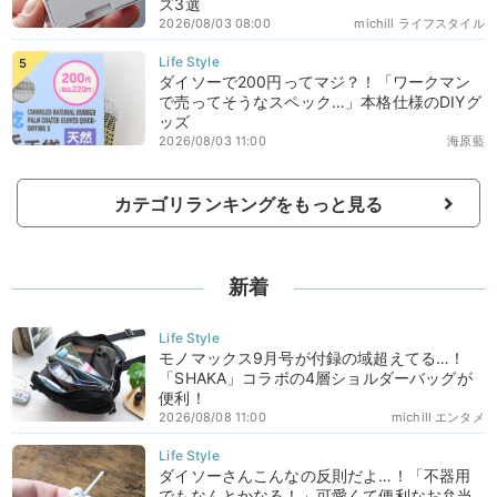
ズ3選
2026/08/03 08:00
michill ライフスタイル
ダイソーで200円ってマジ？！「ワークマン
で売ってそうなスペック…」本格仕様のDIYグ
ッズ
2026/08/03 11:00
海原藍
カテゴリランキングをもっと見る
新着
モノマックス9月号が付録の域超えてる…！
「SHAKA」コラボの4層ショルダーバッグが
便利！
2026/08/08 11:00
michill エンタメ
ダイソーさんこんなの反則だよ…！「不器用
でもなんとかなる！」可愛くて便利なお弁当