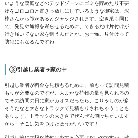
いような裏庭などのデッドゾーンにゴミを貯めたり不要
物をゴロゴロと置きっ放しにしているような御宅は、泥
棒さんから隙があるとジャッジされます。空き巣も同じ
で、発見や通報を遅らせるために、できるだけ片付けが
行き届いてない家を狙うんだとか。おー怖。片付けって
防犯にもなるんですね。
③引越し業者→家の中
引越し業者が料金を見積もるために、前もって訪問見積
もりが必要なのですが、大まかな荷物の量を見られるの
でその訪問の日に家がカオスだったら、こりゃものが多
そうだなと大きなトラックで見積もりされちゃうことも
あります。トラックの大きさでぜんぜん値段ちゃいます
から！そこは気をつけたほうがいいです！
引越し前に大幅な片付けをする必要はないのですが、散