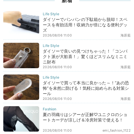
新着
ダイソーでパンパンの下駄箱から脱却！スペ
ースを有効活用！収納力が倍になる便利グッ
ズ
2026/08/06 11:00
海原藍
ダイソーで良いの見つけちゃった！「コンパ
クト派が大歓喜！」驚くほどスリムなミニミ
ニ財布
2026/08/06 11:00
海原藍
ダイソーで買って本当に良かった～！“あの恐
怖”を未然に防げる！気軽に始められる対策シ
ール
2026/08/06 11:00
海原藍
夏の羽織りはシアーが正解♡ユニクロのショ
ートカーデが涼しげ＆冷房対策で使える！
2026/08/06 11:00
emi_fashion_1122