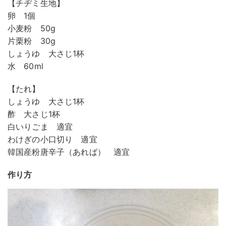
【チヂミ生地】
卵 1個
小麦粉 50g
片栗粉 30g
しょうゆ 大さじ1杯
水 60ml
【たれ】
しょうゆ 大さじ1杯
酢 大さじ1杯
白いりごま 適宜
わけぎの小口切り 適宜
韓国産粉唐辛子（あれば） 適宜
作り方