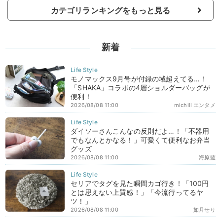
カテゴリランキングをもっと見る
新着
モノマックス9月号が付録の域超えてる…！
「SHAKA」コラボの4層ショルダーバッグが
便利！
2026/08/08 11:00
michill エンタメ
ダイソーさんこんなの反則だよ…！「不器用
でもなんとかなる！」可愛くて便利なお弁当
グッズ
2026/08/08 11:00
海原藍
セリアでタグを見た瞬間カゴ行き！「100円
とは思えない上質感！」「今流行ってるヤ
ツ！」
2026/08/08 11:00
如月せり