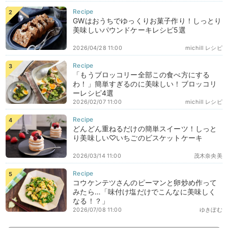
GWはおうちでゆっくりお菓子作り！しっとり
美味しいパウンドケーキレシピ5選
2026/04/28 11:00
michill レシピ
「もうブロッコリー全部この食べ方にする
わ！」簡単すぎるのに美味しい！ブロッコリ
ーレシピ4選
2026/02/07 11:00
michill レシピ
どんどん重ねるだけの簡単スイーツ！しっと
り美味しい♡いちごのビスケットケーキ
2026/03/14 11:00
茂木奈央美
コウケンテツさんのピーマンと卵炒め作って
みたら…「味付け塩だけでこんなに美味しく
なる！？」
2026/07/08 11:00
ゆきぼむ