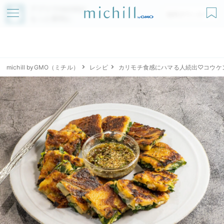
アプリでmichillが
無料ダウンロード
もっと便利に
michill byGMO（ミチル）
レシピ
カリモチ食感にハマる人続出♡コウケ