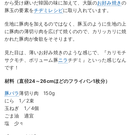
から受け継いだ韓国の味に加えて、大阪の
お好み焼き
の
豚玉の要素を
チヂミレシピ
に取り入れています。
生地に豚肉を加えるのではなく、豚玉のように生地の上
に豚肉の薄切り肉を広げて焼くのので、カリッカリに焼
かれた豚肉が食欲をそそります。
見た目は、薄いお好み焼きのような感じで、『カリモチ
サクモチ、ボリューム豚
ニラ
チヂミ』といった感じなん
です！
材料（直径24～26cmほどのフライパン1枚分）
豚バラ
薄切り肉 150g
にら 1／2束
玉ねぎ 1／4個
ごま油 適宜
塩 少々