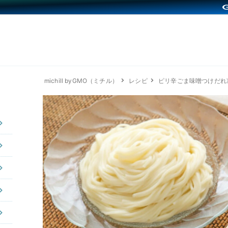
michill byGMO（ミチル）
レシピ
ピリ辛ごま味噌つけだれ