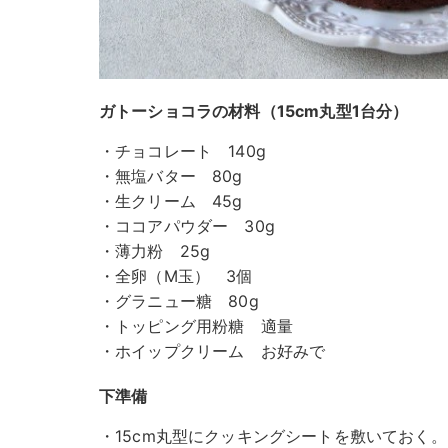
ガトーショコラの材料（15cm丸型1台分）
・チョコレート 140g
・無塩バター 80g
・生クリーム 45g
・ココアパウダー 30g
・薄力粉 25g
・全卵（M玉） 3個
・グラニュー糖 80g
・トッピング用粉糖 適量
・ホイップクリーム お好みで
下準備
・15cm丸型にクッキングシートを敷いておく。