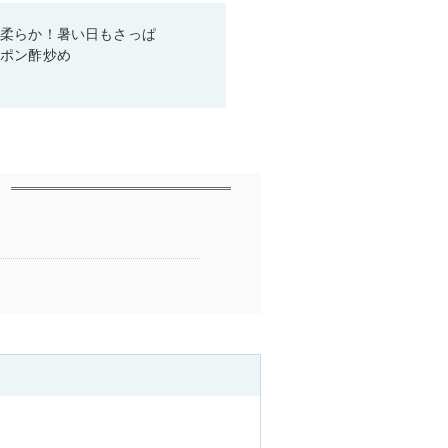
と柔らか！暑い日もさっぱ
きポン酢炒め