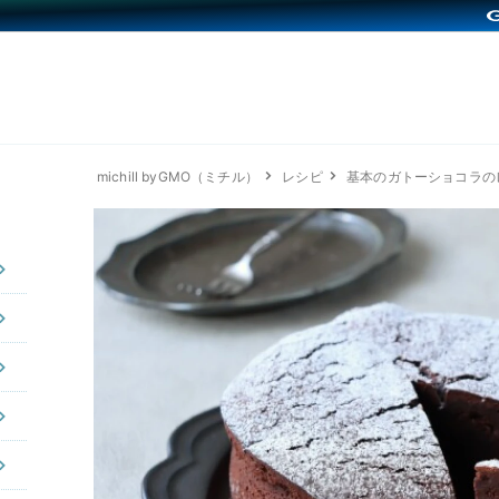
michill byGMO（ミチル）
レシピ
基本のガトーショコラの