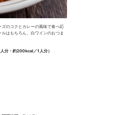
ーズのコクとカレーの風味で食べ応
ールはもちろん、白ワインのおつま
・約200kcal／1人分）