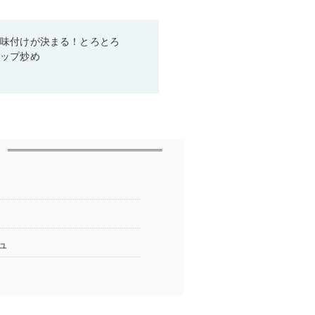
で味付けが決まる！とろとろ
ャップ炒め
ュ