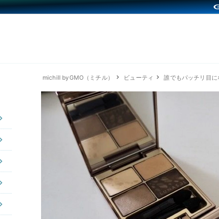
michill byGMO（ミチル）
ビューティ
誰でもパッチリ目に