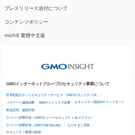
プレスリリース送付について
コンテンツポリシー
michill 繁體中文版
GMOインターネットグループのセキュリティ事業について
世界初総合ネットセキュリティサービス「GMOセキュリティ24」
セキュリティ相談AIチャットボット
パスワード漏洩診断
Webサイトリスク診断
実在証明・盗聴対策
サイバー攻撃対策（GMOサイバーセキュリティ byイエラエ）
サイバー攻撃対策（GMO Flatt Security）
なりすまし対策
セキュリティ事業の軌跡