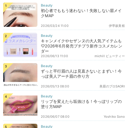
初心者でももう迷わない！失敗しない眉メイ
クMAP
2026/03/24 11:00
伊早坂美裕
キャンメイクやセザンヌの大人気アイテムも
♡2026年6月発売プチプラ新作コスメカレン
ダー
2026/06/13 11:00
michill ビューティー
ずっと平行眉の人は見直さないとまずい！今
っぽ美人アーチ眉の作り方
2026/05/13 08:00
美眉のプロSAORI
リップを変えたら垢抜ける！今っぽリップの
塗り方MAP
2026/06/07 08:00
Yoshiko Sono