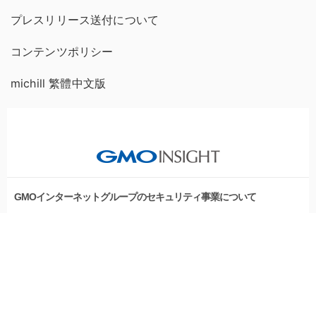
プレスリリース送付について
コンテンツポリシー
michill 繁體中文版
GMOインターネットグループのセキュリティ事業について
世界初総合ネットセキュリティサービス「GMOセキュリティ24」
セキュリティ相談AIチャットボット
パスワード漏洩診断
Webサイトリスク診断
実在証明・盗聴対策
サイバー攻撃対策（GMOサイバーセキュリティ byイエラエ）
サイバー攻撃対策（GMO Flatt Security）
なりすまし対策
セキュリティ事業の軌跡