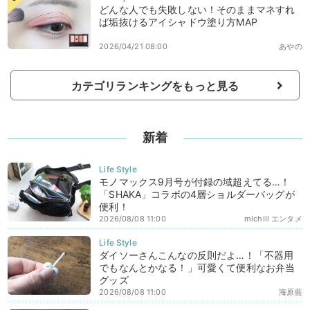
どんな人でも失敗しない！そのままマネすれ
ば垢抜けるアイシャドウ塗り方MAP
2026/04/21 08:00
あやの
カテゴリランキングをもっと見る
新着
モノマックス9月号が付録の域超えてる…！
「SHAKA」コラボの4層ショルダーバッグが
便利！
2026/08/08 11:00
michill エンタメ
ダイソーさんこんなの反則だよ…！「不器用
でもなんとかなる！」可愛くて便利なお弁当
グッズ
2026/08/08 11:00
海原藍