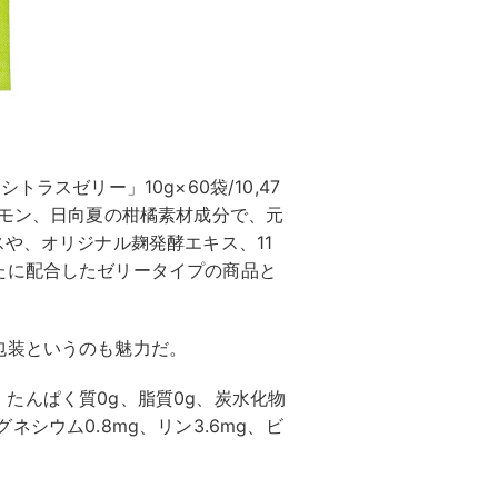
ラスゼリー」10g×60袋/10,47
レモン、日向夏の柑橘素材成分で、元
スや、オリジナル麹発酵エキス、11
たに配合したゼリータイプの商品と
包装というのも魅力だ。
al、たんぱく質0g、脂質0g、炭水化物
マグネシウム0.8mg、リン3.6mg、ビ