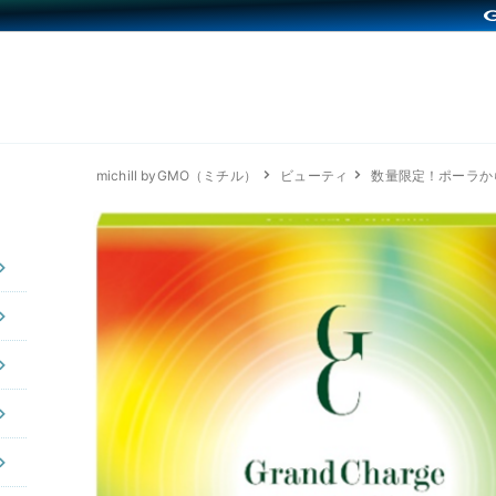
michill byGMO（ミチル）
ビューティ
数量限定！ポーラか