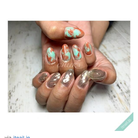
via
itnail.jp