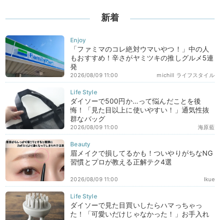
新着
「ファミマのコレ絶対ウマいやつ！」中の人
もおすすめ！辛さがヤミツキの推しグルメ5連
発
2026/08/09 11:00
michill ライフスタイル
ダイソーで500円か…って悩んだことを後
悔！「見た目以上に使いやすい！」通気性抜
群なバッグ
2026/08/09 11:00
海原藍
眉メイクで損してるかも！ついやりがちなNG
習慣とプロが教える正解テク4選
2026/08/09 11:00
Ikue
ダイソーで見た目買いしたらハマっちゃっ
た！「可愛いだけじゃなかった！」お手入れ