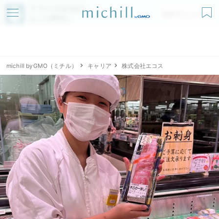
アプリでmichillが
無料ダウンロード
もっと便利に
michill byGMO（ミチル）
キャリア
株式会社エコス