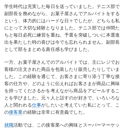
学生時代は充実した毎日を送っていました。テニス部で
副部長を務めながら、お菓子屋さんでアルバイトをする
という、体力的にはハードな日々でしたが、どちらも私
にとって大切な経験となりました。テニス部では仲間た
ちと毎日必死に練習を重ね、予選を突破しついに本選進
出を果たした時の喜びは今でも忘れられません。副部長
として部をまとめる責任感も学びました。
一方、お菓子屋さんでのアルバイトでは、主にレジでお
客様の注文された商品を包装したり販売したりしていま
した。この経験を通じて、お客さまに寄り添う丁寧な接
客の仕方や、どのように伝えればお客さまが商品に興味
を持ってくださるかを考えながら商品をアピールするこ
とを学びました。元々人と話すのが好きで、いろいろな
人と関われる
仕事
がしたいと考えていた私にとって、こ
の
接客業
の経験は非常に有意義でした。
就職
活動では、この接客業への興味とスーパーマーケッ