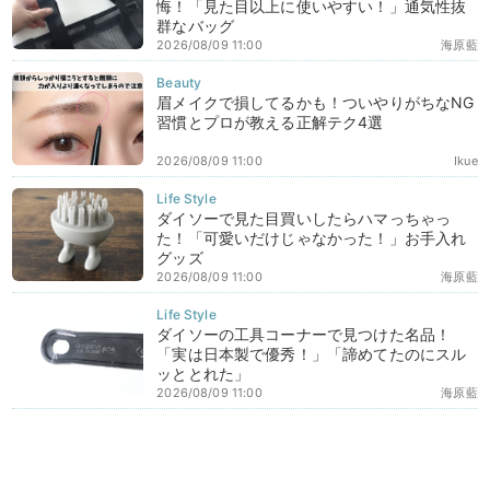
悔！「見た目以上に使いやすい！」通気性抜
群なバッグ
2026/08/09 11:00
海原藍
眉メイクで損してるかも！ついやりがちなNG
習慣とプロが教える正解テク4選
2026/08/09 11:00
Ikue
ダイソーで見た目買いしたらハマっちゃっ
た！「可愛いだけじゃなかった！」お手入れ
グッズ
2026/08/09 11:00
海原藍
ダイソーの工具コーナーで見つけた名品！
「実は日本製で優秀！」「諦めてたのにスル
ッととれた」
2026/08/09 11:00
海原藍