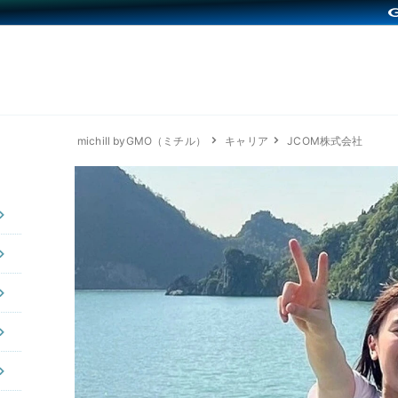
michill byGMO（ミチル）
キャリア
JCOM株式会社