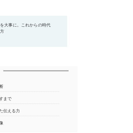
とを大事に。これからの時代
き方
断
すまで
た伝える力
像