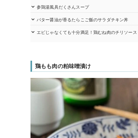
参鶏湯風具だくさんスープ
バター醤油が香るたらこご飯のサラダチキン丼
エビじゃなくても十分満足！鶏むね肉のチリソース
鶏もも肉の粕味噌漬け