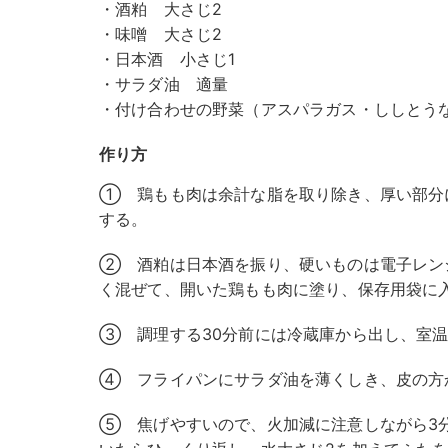
・酒粕 大さじ2
・味噌 大さじ2
・日本酒 小さじ1
・サラダ油 適量
・付け合わせの野菜（アスパラガス・ししとう
作り方
① 鶏もも肉は余計な脂を取り除き、厚い部分
する。
② 酒粕は日本酒を振り、硬いものは電子レン
く混ぜて、開いた鶏もも肉に塗り、保存用袋に
③ 調理する30分前には冷蔵庫から出し、室
④ フライパンにサラダ油を薄くしき、皮の方
⑤ 焦げやすいので、火加減に注意しながら3