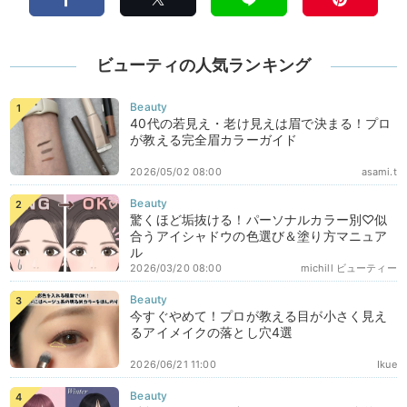
ビューティの人気ランキング
40代の若見え・老け見えは眉で決まる！プロ
が教える完全眉カラーガイド
2026/05/02 08:00
asami.t
驚くほど垢抜ける！パーソナルカラー別♡似
合うアイシャドウの色選び＆塗り方マニュア
ル
2026/03/20 08:00
michill ビューティー
今すぐやめて！プロが教える目が小さく見え
るアイメイクの落とし穴4選
2026/06/21 11:00
Ikue