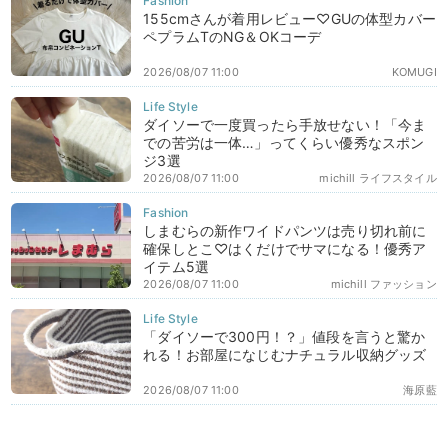
155cmさんが着用レビュー♡GUの体型カバー
ペプラムTのNG＆OKコーデ
2026/08/07 11:00
KOMUGI
ダイソーで一度買ったら手放せない！「今ま
での苦労は一体…」ってくらい優秀なスポン
ジ3選
2026/08/07 11:00
michill ライフスタイル
しまむらの新作ワイドパンツは売り切れ前に
確保しとこ♡はくだけでサマになる！優秀ア
イテム5選
2026/08/07 11:00
michill ファッション
「ダイソーで300円！？」値段を言うと驚か
れる！お部屋になじむナチュラル収納グッズ
2026/08/07 11:00
海原藍