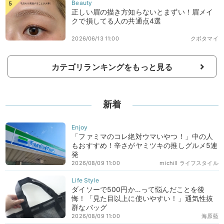
正しい眉の描き方知らないとまずい！眉メイ
クで損してる人の共通点4選
2026/06/13 11:00
クボタマイ
カテゴリランキングをもっと見る
新着
「ファミマのコレ絶対ウマいやつ！」中の人
もおすすめ！辛さがヤミツキの推しグルメ5連
発
2026/08/09 11:00
michill ライフスタイル
ダイソーで500円か…って悩んだことを後
悔！「見た目以上に使いやすい！」通気性抜
群なバッグ
2026/08/09 11:00
海原藍