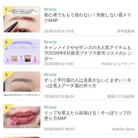
初心者でももう迷わない！失敗しない眉メイ
クMAP
2026/03/24 11:00
伊早坂美裕
キャンメイクやセザンヌの大人気アイテムも
♡2026年6月発売プチプラ新作コスメカレン
ダー
2026/06/13 11:00
michill ビューティー
ずっと平行眉の人は見直さないとまずい！今
っぽ美人アーチ眉の作り方
2026/05/13 08:00
美眉のプロSAORI
リップを変えたら垢抜ける！今っぽリップの
塗り方MAP
2026/06/07 08:00
Yoshiko Sono