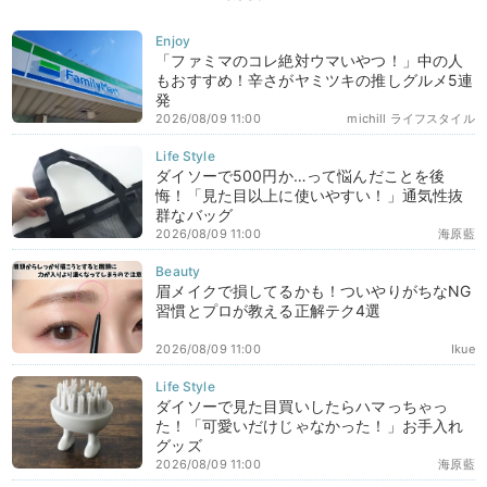
「ファミマのコレ絶対ウマいやつ！」中の人
もおすすめ！辛さがヤミツキの推しグルメ5連
発
2026/08/09 11:00
michill ライフスタイル
ダイソーで500円か…って悩んだことを後
悔！「見た目以上に使いやすい！」通気性抜
群なバッグ
2026/08/09 11:00
海原藍
眉メイクで損してるかも！ついやりがちなNG
習慣とプロが教える正解テク4選
2026/08/09 11:00
Ikue
ダイソーで見た目買いしたらハマっちゃっ
た！「可愛いだけじゃなかった！」お手入れ
グッズ
2026/08/09 11:00
海原藍