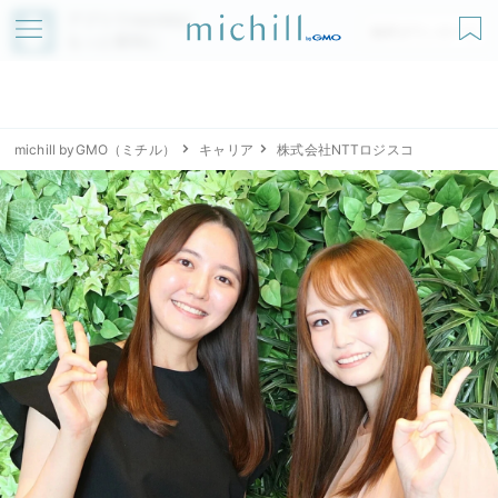
アプリでmichillが
無料ダウンロード
もっと便利に
michill byGMO（ミチル）
キャリア
株式会社NTTロジスコ