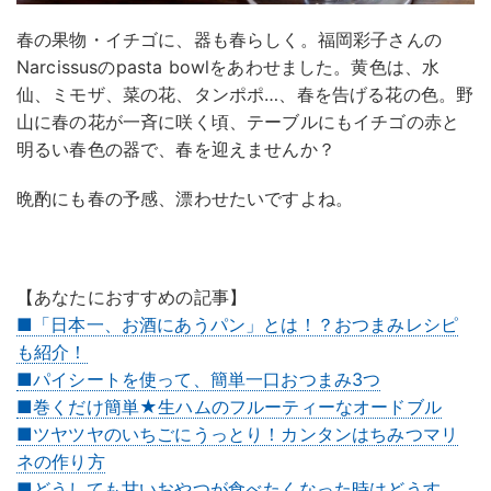
春の果物・イチゴに、器も春らしく。福岡彩子さんの
Narcissusのpasta bowlをあわせました。黄色は、水
仙、ミモザ、菜の花、タンポポ…、春を告げる花の色。野
山に春の花が一斉に咲く頃、テーブルにもイチゴの赤と
明るい春色の器で、春を迎えませんか？
晩酌にも春の予感、漂わせたいですよね。
【あなたにおすすめの記事】
■「日本一、お酒にあうパン」とは！？おつまみレシピ
も紹介！
■パイシートを使って、簡単一口おつまみ3つ
■巻くだけ簡単★生ハムのフルーティーなオードブル
■ツヤツヤのいちごにうっとり！カンタンはちみつマリ
ネの作り方
■どうしても甘いおやつが食べたくなった時はどうす