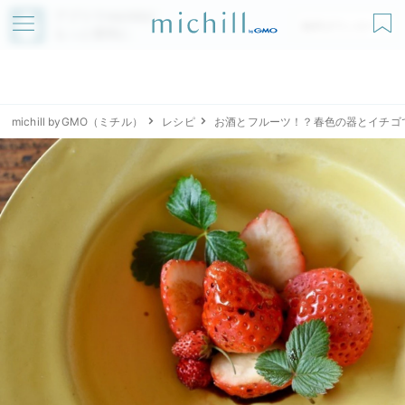
アプリでmichillが
無料ダウンロード
もっと便利に
michill byGMO（ミチル）
レシピ
お酒とフルーツ！？春色の器とイチゴ