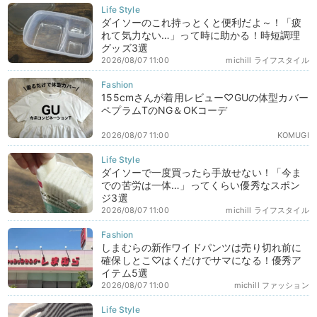
ダイソーのこれ持っとくと便利だよ～！「疲
れて気力ない…」って時に助かる！時短調理
グッズ3選
2026/08/07 11:00
michill ライフスタイル
155cmさんが着用レビュー♡GUの体型カバー
ペプラムTのNG＆OKコーデ
2026/08/07 11:00
KOMUGI
ダイソーで一度買ったら手放せない！「今ま
での苦労は一体…」ってくらい優秀なスポン
ジ3選
2026/08/07 11:00
michill ライフスタイル
しまむらの新作ワイドパンツは売り切れ前に
確保しとこ♡はくだけでサマになる！優秀ア
イテム5選
2026/08/07 11:00
michill ファッション