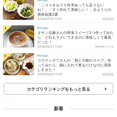
「こりゃきゅうり何本あっても足りない
わ！」「すぐ作れて美味しい！」きゅうりの
簡単副菜2選
2026/07/19 11:00
ゆきぼむ
タサン志麻さんの簡単スイーツ3つ作ってみた
ら、どれもラクにできるのに美味しくて最高
だった！
2026/02/01 11:00
michill レシピ
コウケンテツさんの「鶏と大根のスープ」作
ってみたら、鍋に入れて煮るだけなのに美味
しすぎた！
2026/03/02 11:00
ゆきぼむ
カテゴリランキングをもっと見る
新着