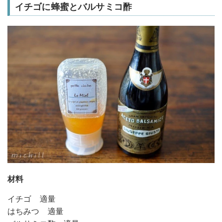
イチゴに蜂蜜とバルサミコ酢
材料
イチゴ 適量
はちみつ 適量