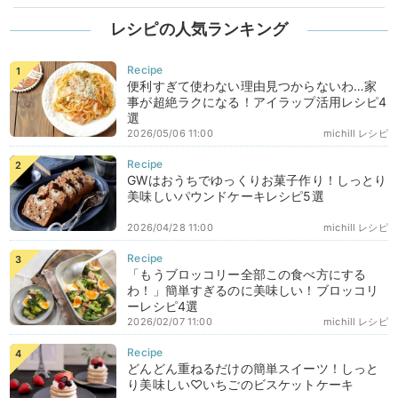
レシピの人気ランキング
便利すぎて使わない理由見つからないわ…家
事が超絶ラクになる！アイラップ活用レシピ4
選
2026/05/06 11:00
michill レシピ
GWはおうちでゆっくりお菓子作り！しっとり
美味しいパウンドケーキレシピ5選
2026/04/28 11:00
michill レシピ
「もうブロッコリー全部この食べ方にする
わ！」簡単すぎるのに美味しい！ブロッコリ
ーレシピ4選
2026/02/07 11:00
michill レシピ
どんどん重ねるだけの簡単スイーツ！しっと
り美味しい♡いちごのビスケットケーキ