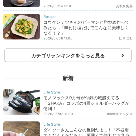
2026/03/14 11:00
茂木奈央美
コウケンテツさんのピーマンと卵炒め作って
みたら…「味付け塩だけでこんなに美味しく
なる！？」
2026/07/08 11:00
ゆきぼむ
カテゴリランキングをもっと見る
新着
モノマックス9月号が付録の域超えてる…！
「SHAKA」コラボの4層ショルダーバッグが
便利！
2026/08/08 11:00
michill エンタメ
ダイソーさんこんなの反則だよ…！「不器用
でもなんとかなる！」可愛くて便利なお弁当