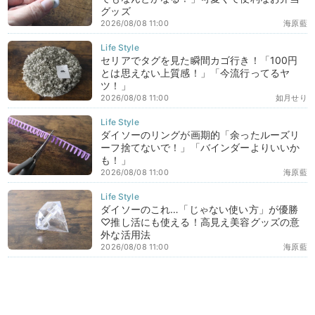
グッズ
2026/08/08 11:00
海原藍
セリアでタグを見た瞬間カゴ行き！「100円
とは思えない上質感！」「今流行ってるヤ
ツ！」
2026/08/08 11:00
如月せり
ダイソーのリングが画期的「余ったルーズリ
ーフ捨てないで！」「バインダーよりいいか
も！」
2026/08/08 11:00
海原藍
ダイソーのこれ…「じゃない使い方」が優勝
♡推し活にも使える！高見え美容グッズの意
外な活用法
2026/08/08 11:00
海原藍